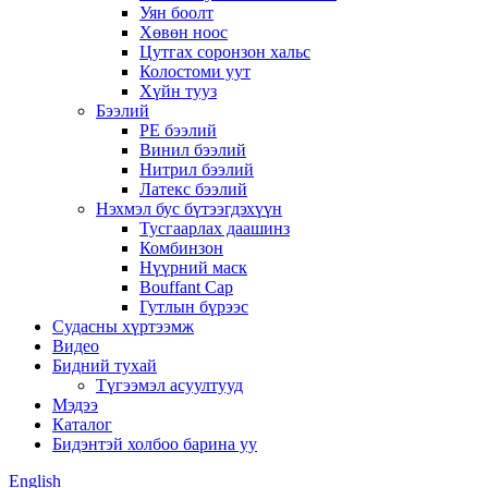
Уян боолт
Хөвөн ноос
Цутгах соронзон хальс
Колостоми уут
Хүйн тууз
Бээлий
PE бээлий
Винил бээлий
Нитрил бээлий
Латекс бээлий
Нэхмэл бус бүтээгдэхүүн
Тусгаарлах даашинз
Комбинзон
Нүүрний маск
Bouffant Cap
Гутлын бүрээс
Судасны хүртээмж
Видео
Бидний тухай
Түгээмэл асуултууд
Мэдээ
Каталог
Бидэнтэй холбоо барина уу
English