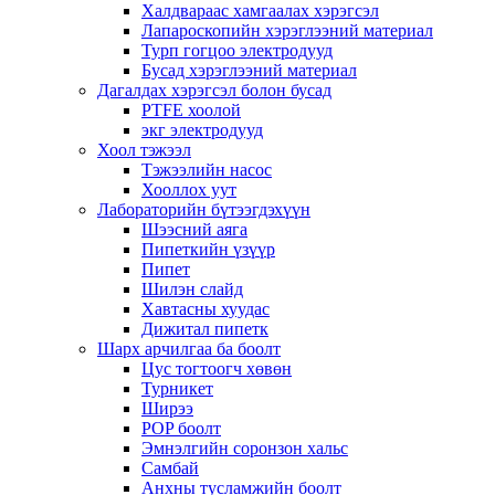
Халдвараас хамгаалах хэрэгсэл
Лапароскопийн хэрэглээний материал
Турп гогцоо электродууд
Бусад хэрэглээний материал
Дагалдах хэрэгсэл болон бусад
PTFE хоолой
экг электродууд
Хоол тэжээл
Тэжээлийн насос
Хооллох уут
Лабораторийн бүтээгдэхүүн
Шээсний аяга
Пипеткийн үзүүр
Пипет
Шилэн слайд
Хавтасны хуудас
Дижитал пипетк
Шарх арчилгаа ба боолт
Цус тогтоогч хөвөн
Турникет
Ширээ
POP боолт
Эмнэлгийн соронзон хальс
Самбай
Анхны тусламжийн боолт