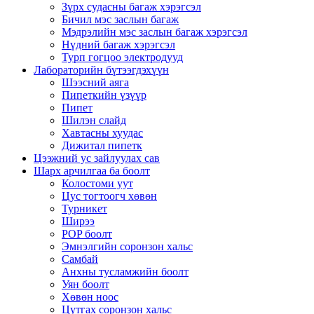
Зүрх судасны багаж хэрэгсэл
Бичил мэс заслын багаж
Мэдрэлийн мэс заслын багаж хэрэгсэл
Нүдний багаж хэрэгсэл
Турп гогцоо электродууд
Лабораторийн бүтээгдэхүүн
Шээсний аяга
Пипеткийн үзүүр
Пипет
Шилэн слайд
Хавтасны хуудас
Дижитал пипетк
Цээжний ус зайлуулах сав
Шарх арчилгаа ба боолт
Колостоми уут
Цус тогтоогч хөвөн
Турникет
Ширээ
POP боолт
Эмнэлгийн соронзон хальс
Самбай
Анхны тусламжийн боолт
Уян боолт
Хөвөн ноос
Цутгах соронзон хальс