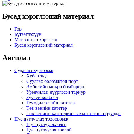
Бусад хэрэглээний материал
Гэр
Бүтээгдэхүүн
Мэс заслын хэрэгсэл
Бусад хэрэглээний материал
Ангилал
Судасны хүртээмж
Хубер зүү
Суулгах боломжтой порт
Эмболийн микро бөмбөрцөг
Урьдчилан дүүргэсэн тариур
Зүүгүй холбогч
Гемодиализийн катетер
Төв венийн катетер
Төв венийн катетерийг захын хэсэгт оруулдаг
Цус цуглуулах төхөөрөмж
Цус цуглуулах багц
Цус цуглуулах хоолой