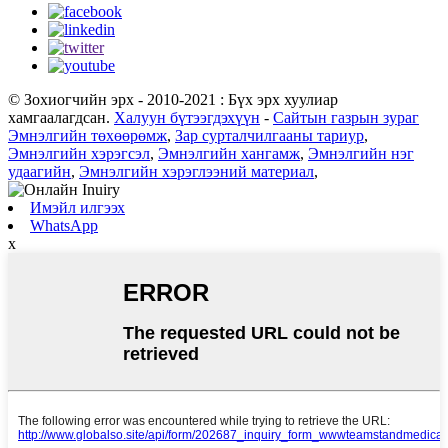
© Зохиогчийн эрх - 2010-2021 : Бүх эрх хуулиар
хамгаалагдсан.
Халуун бүтээгдэхүүн
-
Сайтын газрын зураг
Эмнэлгийн төхөөрөмж
,
Зар сурталчилгааны тариур
,
Эмнэлгийн хэрэгсэл
,
Эмнэлгийн хангамж
,
Эмнэлгийн нэг
удаагийн
,
Эмнэлгийн хэрэглээний материал
,
Имэйл илгээх
WhatsApp
x