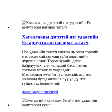
Хагалгааны дэгээтэй нэг удаагийн
Eo ариутгасан цагираг татагч
Нэг удаагийн татагч систем нь олон төрлийн
мэс засал хийхэд маш сайн анатомийн
дүрслэл өгдөг. Төрөл бүрийн дэгээ
байрлуулах, уян налархай бэхэлгээ нь
тогтмол таталтыг хадгалдаг.
Мэс заслын эмчийн тусламжтайгаар мэс
засалчид бусад ажлыг илүү үр дүнтэй
гүйцэтгэх боломжтой.
лавлагаа
дэлгэрэнгүй