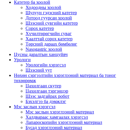
Катетер ба хоолой
Ходоодны хоолой
Шулуун гэдэсний катетер
Дотоод гуурсан хоолой
Шээсний сувгийн катетер
Сорох катетер
Хүчилтөрөгчийн суваг
Хаалттай сорох катетер
Төрсний дараах бөмбөлөг
Nasogastric хоолой
Цусны даралтын ханцуйвч
Урологи
Урологийн хэрэгсэл
Шээсний уут
Нөхөн сэргээлтийн хэрэглээний материал ба тоног
төхөөрөмж
Цахилгаан скутер
Цахилгаан тэргэнцэр
Шээс задгайрах робот
Бэхэлгээ ба дэмжлэг
Мэс заслын хэрэгсэл
Мэс заслын хэрэглээний материал
Халдвараас хамгаалах хэрэгсэл
Лапароскопийн хэрэглээний материал
Бусад хэрэглээний материал