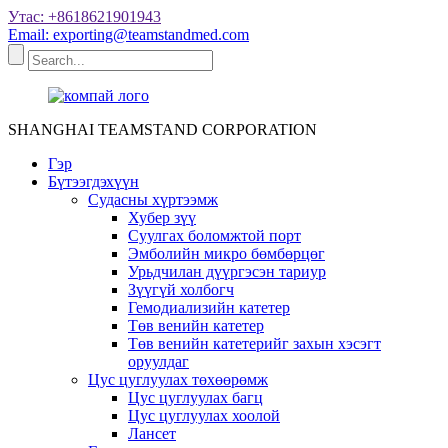
Утас: +8618621901943
Email: exporting@teamstandmed.com
SHANGHAI TEAMSTAND CORPORATION
Гэр
Бүтээгдэхүүн
Судасны хүртээмж
Хубер зүү
Суулгах боломжтой порт
Эмболийн микро бөмбөрцөг
Урьдчилан дүүргэсэн тариур
Зүүгүй холбогч
Гемодиализийн катетер
Төв венийн катетер
Төв венийн катетерийг захын хэсэгт
оруулдаг
Цус цуглуулах төхөөрөмж
Цус цуглуулах багц
Цус цуглуулах хоолой
Лансет