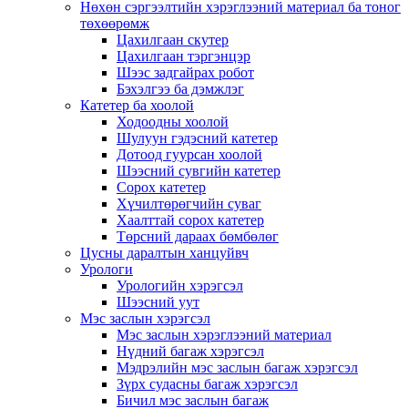
Нөхөн сэргээлтийн хэрэглээний материал ба тоног
төхөөрөмж
Цахилгаан скутер
Цахилгаан тэргэнцэр
Шээс задгайрах робот
Бэхэлгээ ба дэмжлэг
Катетер ба хоолой
Ходоодны хоолой
Шулуун гэдэсний катетер
Дотоод гуурсан хоолой
Шээсний сувгийн катетер
Сорох катетер
Хүчилтөрөгчийн суваг
Хаалттай сорох катетер
Төрсний дараах бөмбөлөг
Цусны даралтын ханцуйвч
Урологи
Урологийн хэрэгсэл
Шээсний уут
Мэс заслын хэрэгсэл
Мэс заслын хэрэглээний материал
Нүдний багаж хэрэгсэл
Мэдрэлийн мэс заслын багаж хэрэгсэл
Зүрх судасны багаж хэрэгсэл
Бичил мэс заслын багаж