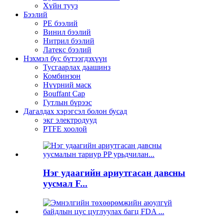
Хүйн тууз
Бээлий
PE бээлий
Винил бээлий
Нитрил бээлий
Латекс бээлий
Нэхмэл бус бүтээгдэхүүн
Тусгаарлах даашинз
Комбинзон
Нүүрний маск
Bouffant Cap
Гутлын бүрээс
Дагалдах хэрэгсэл болон бусад
экг электродууд
PTFE хоолой
Нэг удаагийн ариутгасан давсны
уусмал F...