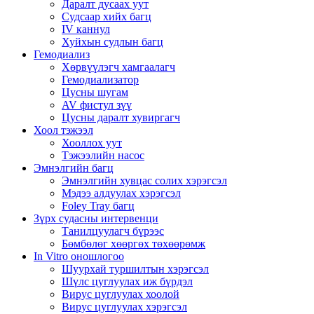
Даралт дусаах уут
Судсаар хийх багц
IV каннул
Хуйхын судлын багц
Гемодиализ
Хөрвүүлэгч хамгаалагч
Гемодиализатор
Цусны шугам
AV фистул зүү
Цусны даралт хувиргагч
Хоол тэжээл
Хооллох уут
Тэжээлийн насос
Эмнэлгийн багц
Эмнэлгийн хувцас солих хэрэгсэл
Мэдээ алдуулах хэрэгсэл
Foley Tray багц
Зүрх судасны интервенци
Танилцуулагч бүрээс
Бөмбөлөг хөөргөх төхөөрөмж
In Vitro оношлогоо
Шуурхай туршилтын хэрэгсэл
Шүлс цуглуулах иж бүрдэл
Вирус цуглуулах хоолой
Вирус цуглуулах хэрэгсэл