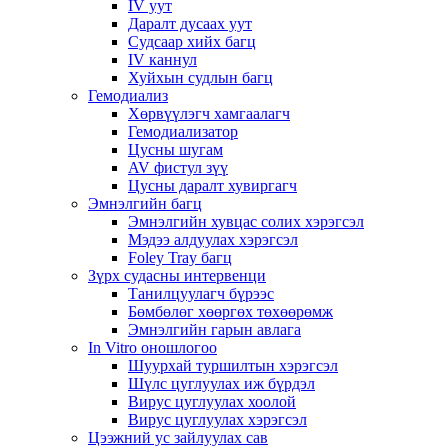
IV уут
Даралт дусаах уут
Судсаар хийх багц
IV каннул
Хуйхын судлын багц
Гемодиализ
Хөрвүүлэгч хамгаалагч
Гемодиализатор
Цусны шугам
AV фистул зүү
Цусны даралт хувиргагч
Эмнэлгийн багц
Эмнэлгийн хувцас солих хэрэгсэл
Мэдээ алдуулах хэрэгсэл
Foley Tray багц
Зүрх судасны интервенци
Танилцуулагч бүрээс
Бөмбөлөг хөөргөх төхөөрөмж
Эмнэлгийн гарын авлага
In Vitro оношлогоо
Шуурхай туршилтын хэрэгсэл
Шүлс цуглуулах иж бүрдэл
Вирус цуглуулах хоолой
Вирус цуглуулах хэрэгсэл
Цээжний ус зайлуулах сав