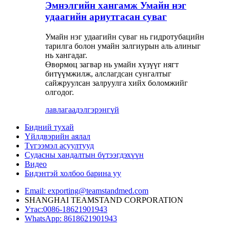
Эмнэлгийн хангамж Умайн нэг
удаагийн ариутгасан суваг
Умайн нэг удаагийн суваг нь гидротубацийн
тарилга болон умайн залгиурын аль алиныг
нь хангадаг.
Өвөрмөц загвар нь умайн хүзүүг нягт
битүүмжилж, алслагдсан сунгалтыг
сайжруулсан залруулга хийх боломжийг
олгодог.
лавлагаа
дэлгэрэнгүй
Бидний тухай
Үйлдвэрийн аялал
Түгээмэл асуултууд
Судасны хандалтын бүтээгдэхүүн
Видео
Бидэнтэй холбоо барина уу
Email: exporting@teamstandmed.com
SHANGHAI TEAMSTAND CORPORATION
Утас:0086-18621901943
WhatsApp: 8618621901943