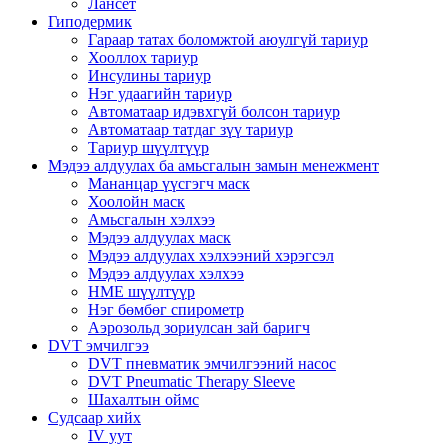
Лансет
Гиподермик
Гараар татах боломжтой аюулгүй тариур
Хооллох тариур
Инсулины тариур
Нэг удаагийн тариур
Автоматаар идэвхгүй болсон тариур
Автоматаар татдаг зүү тариур
Тариур шүүлтүүр
Мэдээ алдуулах ба амьсгалын замын менежмент
Мананцар үүсгэгч маск
Хоолойн маск
Амьсгалын хэлхээ
Мэдээ алдуулах маск
Мэдээ алдуулах хэлхээний хэрэгсэл
Мэдээ алдуулах хэлхээ
HME шүүлтүүр
Нэг бөмбөг спирометр
Аэрозольд зориулсан зай баригч
DVT эмчилгээ
DVT пневматик эмчилгээний насос
DVT Pneumatic Therapy Sleeve
Шахалтын оймс
Судсаар хийх
IV уут