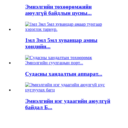
Эмнэлгийн төхөөрөмжийн
аюулгүй байдлын цусны...
1мл 3мл 5мл хуванцар амны
хөндийн...
Судасны хандалтын аппарат...
Эмнэлгийн нэг удаагийн аюулгүй
байдал Б...