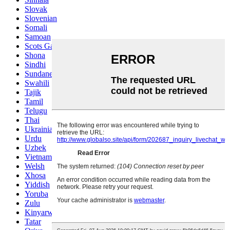
Slovak
Slovenian
Somali
Samoan
Scots Gaelic
Shona
Sindhi
Sundanese
Swahili
Tajik
Tamil
Telugu
Thai
Ukrainian
Urdu
Uzbek
Vietnamese
Welsh
Xhosa
Yiddish
Yoruba
Zulu
Kinyarwanda
Tatar