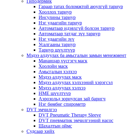
Гиподермик
Гараар татах боломжтой аюулгүй тариур
Хооллох тариур
Инсулины тариур
Нэг удаагийн тариур
Автоматаар идэвхгүй болсон тариур
Автоматаар татдаг зүү тариур
Нэг удаагийн зүү
Усалгааны тариур
Тариур шүүлтүүр
Мэдээ алдуулах ба амьсгалын замын менежмент
Мананцар үүсгэгч маск
Хоолойн маск
Амьсгалын хэлхээ
Мэдээ алдуулах маск
Мэдээ алдуулах хэлхээний хэрэгсэл
Мэдээ алдуулах хэлхээ
HME шүүлтүүр
Аэрозольд зориулсан зай баригч
Нэг бөмбөг спирометр
DVT эмчилгээ
DVT Pneumatic Therapy Sleeve
DVT пневматик эмчилгээний насос
Шахалтын оймс
Судсаар хийх