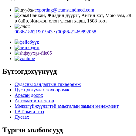
exporting@teamstandmed.com
Шанхай, Жиадин дүүрэг, Антин хот, Мою зам, 28-
р байр, Жиажэн олон улсын харш, 1508 тоот
0086-18621901943
/
(00)86-21-69892058
Бүтээгдэхүүнүүд
Судасны хандалтын төхөөрөмж
Цус цуглуулах төхөөрөмж
Арьсан доорх
Автомат инжектор
Мэдээгүйжүүлэгтэй амьсгалын замын менежмент
ГВТ эмчилгээ
Дусаах
Түргэн холбоосууд