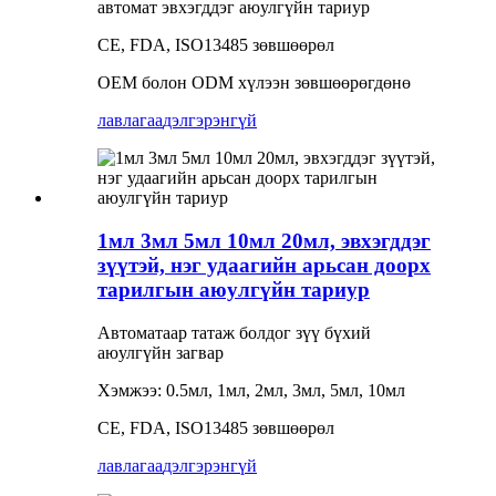
автомат эвхэгддэг аюулгүйн тариур
CE, FDA, ISO13485 зөвшөөрөл
OEM болон ODM хүлээн зөвшөөрөгдөнө
лавлагаа
дэлгэрэнгүй
1мл 3мл 5мл 10мл 20мл, эвхэгддэг
зүүтэй, нэг удаагийн арьсан доорх
тарилгын аюулгүйн тариур
Автоматаар татаж болдог зүү бүхий
аюулгүйн загвар
Хэмжээ: 0.5мл, 1мл, 2мл, 3мл, 5мл, 10мл
CE, FDA, ISO13485 зөвшөөрөл
лавлагаа
дэлгэрэнгүй