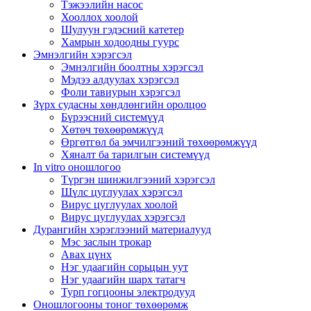
Тэжээлийн насос
Хооллох хоолой
Шулуун гэдэсний катетер
Хамрын ходоодны гуурс
Эмнэлгийн хэрэгсэл
Эмнэлгийн боолтны хэрэгсэл
Мэдээ алдуулах хэрэгсэл
Фоли тавиурын хэрэгсэл
Зүрх судасны хөндлөнгийн оролцоо
Бүрээсний системүүд
Хөтөч төхөөрөмжүүд
Өргөтгөл ба эмчилгээний төхөөрөмжүүд
Хяналт ба тарилгын системүүд
In vitro оношлогоо
Түргэн шинжилгээний хэрэгсэл
Шүлс цуглуулах хэрэгсэл
Вирус цуглуулах хоолой
Вирус цуглуулах хэрэгсэл
Дурангийн хэрэглээний материалууд
Мэс заслын трокар
Авах цүнх
Нэг удаагийн сорьцын уут
Нэг удаагийн шарх татагч
Турп гогцооны электродууд
Оношлогооны тоног төхөөрөмж