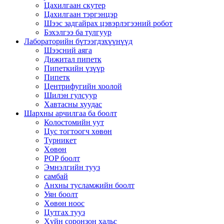
Цахилгаан скутер
Цахилгаан тэргэнцэр
Шээс задгайрах цэвэрлэгээний робот
Бэхэлгээ ба тулгуур
Лабораторийн бүтээгдэхүүнүүд
Шээсний аяга
Дижитал пипетк
Пипеткийн үзүүр
Пипетк
Центрифугийн хоолой
Шилэн гулсуур
Хавтасны хуудас
Шархны арчилгаа ба боолт
Колостомийн уут
Цус тогтоогч хөвөн
Турникет
Хөвөн
POP боолт
Эмнэлгийн тууз
самбай
Анхны тусламжийн боолт
Уян боолт
Хөвөн ноос
Цутгах тууз
Хүйн соронзон хальс