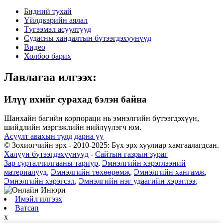
Бидний тухай
Үйлдвэрийн аялал
Түгээмэл асуултууд
Судасны хандалтын бүтээгдэхүүнүүд
Видео
Холбоо барих
Лавлагаа илгээх:
Илүү ихийг сурахад бэлэн байна
Шанхайн багийн корпораци нь эмнэлгийн бүтээгдэхүүн,
шийдлийн мэргэжлийн нийлүүлэгч юм.
Асуулт авахын тулд дарна уу
© Зохиогчийн эрх - 2010-2025: Бүх эрх хуулиар хамгаалагдсан.
Халуун бүтээгдэхүүнүүд
-
Сайтын газрын зураг
Зар сурталчилгааны тариур
,
Эмнэлгийн хэрэглээний
материалууд
,
Эмнэлгийн төхөөрөмж
,
Эмнэлгийн хангамж
,
Эмнэлгийн хэрэгсэл
,
Эмнэлгийн нэг удаагийн хэрэглээ
,
Имэйл илгээх
Ватсап
x