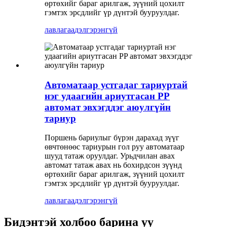
өртөхийг бараг арилгаж, зүүний цохилт
гэмтэх эрсдлийг үр дүнтэй бууруулдаг.
лавлагаа
дэлгэрэнгүй
Автоматаар устгадаг тариуртай
нэг удаагийн ариутгасан PP
автомат эвхэгддэг аюулгүйн
тариур
Поршень бариулыг бүрэн дарахад зүүг
өвчтөнөөс тариурын гол руу автоматаар
шууд татаж оруулдаг. Урьдчилан авах
автомат татаж авах нь бохирдсон зүүнд
өртөхийг бараг арилгаж, зүүний цохилт
гэмтэх эрсдлийг үр дүнтэй бууруулдаг.
лавлагаа
дэлгэрэнгүй
Бидэнтэй холбоо барина уу