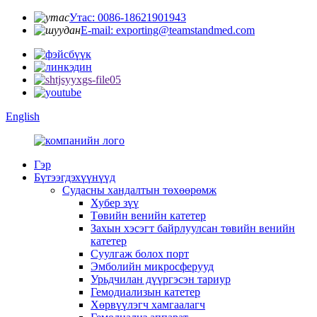
Утас: 0086-18621901943
E-mail: exporting@teamstandmed.com
English
Гэр
Бүтээгдэхүүнүүд
Судасны хандалтын төхөөрөмж
Хубер зүү
Төвийн венийн катетер
Захын хэсэгт байрлуулсан төвийн венийн
катетер
Суулгаж болох порт
Эмболийн микросферууд
Урьдчилан дүүргэсэн тариур
Гемодиализын катетер
Хөрвүүлэгч хамгаалагч