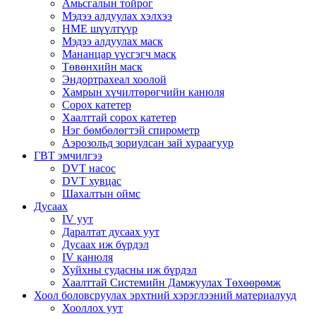
Амьсгалын тойрог
Мэдээ алдуулах хэлхээ
HME шүүлтүүр
Мэдээ алдуулах маск
Мананцар үүсгэгч маск
Төвөнхийн маск
Эндортрахеал хоолой
Хамрын хүчилтөрөгчийн канюля
Сорох катетер
Хаалттай сорох катетер
Нэг бөмбөлөгтэй спирометр
Аэрозольд зориулсан зай хураагуур
ГВТ эмчилгээ
DVT насос
DVT хувцас
Шахалтын оймс
Дусаах
IV уут
Даралтат дусаах уут
Дусаах иж бүрдэл
IV канюля
Хуйхны судасны иж бүрдэл
Хаалттай Системийн Дамжуулах Төхөөрөмж
Хоол боловсруулах эрхтний хэрэглээний материалууд
Хооллох уут