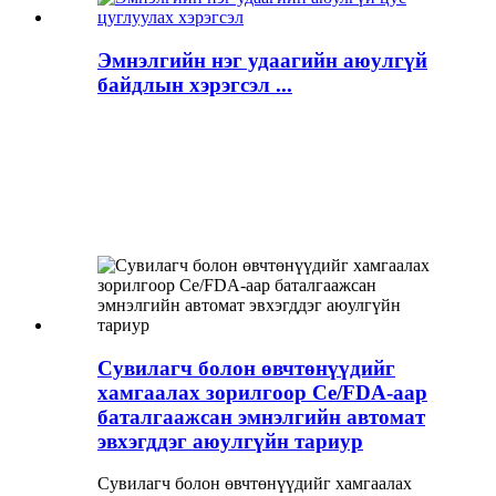
Эмнэлгийн нэг удаагийн аюулгүй
байдлын хэрэгсэл ...
Сувилагч болон өвчтөнүүдийг
хамгаалах зорилгоор Ce/FDA-аар
баталгаажсан эмнэлгийн автомат
эвхэгддэг аюулгүйн тариур
Сувилагч болон өвчтөнүүдийг хамгаалах