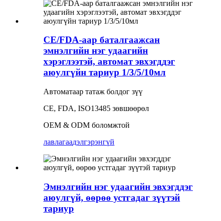
CE/FDA-аар баталгаажсан
эмнэлгийн нэг удаагийн
хэрэглээтэй, автомат эвхэгддэг
аюулгүйн тариур 1/3/5/10мл
Автоматаар татаж болдог зүү
CE, FDA, ISO13485 зөвшөөрөл
OEM & ODM боломжтой
лавлагаа
дэлгэрэнгүй
Эмнэлгийн нэг удаагийн эвхэгддэг
аюулгүй, өөрөө устгадаг зүүтэй
тариур