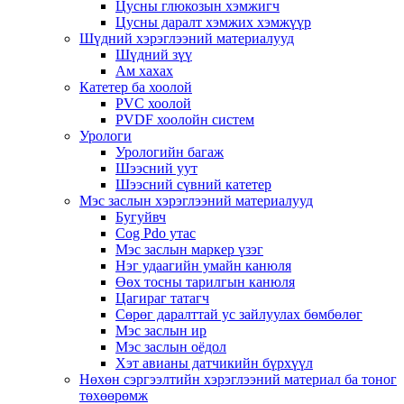
Цусны глюкозын хэмжигч
Цусны даралт хэмжих хэмжүүр
Шүдний хэрэглээний материалууд
Шүдний зүү
Ам хахах
Катетер ба хоолой
PVC хоолой
PVDF хоолойн систем
Урологи
Урологийн багаж
Шээсний уут
Шээсний сүвний катетер
Мэс заслын хэрэглээний материалууд
Бугуйвч
Cog Pdo утас
Мэс заслын маркер үзэг
Нэг удаагийн умайн канюля
Өөх тосны тарилгын канюля
Цагираг татагч
Сөрөг даралттай ус зайлуулах бөмбөлөг
Мэс заслын ир
Мэс заслын оёдол
Хэт авианы датчикийн бүрхүүл
Нөхөн сэргээлтийн хэрэглээний материал ба тоног
төхөөрөмж