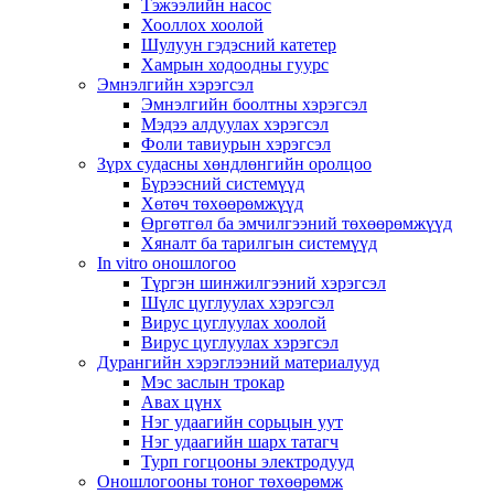
Тэжээлийн насос
Хооллох хоолой
Шулуун гэдэсний катетер
Хамрын ходоодны гуурс
Эмнэлгийн хэрэгсэл
Эмнэлгийн боолтны хэрэгсэл
Мэдээ алдуулах хэрэгсэл
Фоли тавиурын хэрэгсэл
Зүрх судасны хөндлөнгийн оролцоо
Бүрээсний системүүд
Хөтөч төхөөрөмжүүд
Өргөтгөл ба эмчилгээний төхөөрөмжүүд
Хяналт ба тарилгын системүүд
In vitro оношлогоо
Түргэн шинжилгээний хэрэгсэл
Шүлс цуглуулах хэрэгсэл
Вирус цуглуулах хоолой
Вирус цуглуулах хэрэгсэл
Дурангийн хэрэглээний материалууд
Мэс заслын трокар
Авах цүнх
Нэг удаагийн сорьцын уут
Нэг удаагийн шарх татагч
Турп гогцооны электродууд
Оношлогооны тоног төхөөрөмж