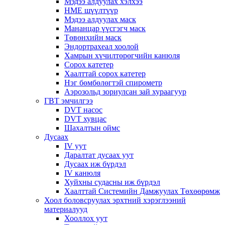
Мэдээ алдуулах хэлхээ
HME шүүлтүүр
Мэдээ алдуулах маск
Мананцар үүсгэгч маск
Төвөнхийн маск
Эндортрахеал хоолой
Хамрын хүчилтөрөгчийн канюля
Сорох катетер
Хаалттай сорох катетер
Нэг бөмбөлөгтэй спирометр
Аэрозольд зориулсан зай хураагуур
ГВТ эмчилгээ
DVT насос
DVT хувцас
Шахалтын оймс
Дусаах
IV уут
Даралтат дусаах уут
Дусаах иж бүрдэл
IV канюля
Хуйхны судасны иж бүрдэл
Хаалттай Системийн Дамжуулах Төхөөрөмж
Хоол боловсруулах эрхтний хэрэглээний
материалууд
Хооллох уут