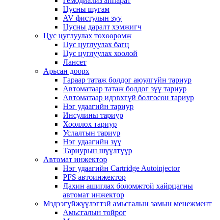
Гемодиализ аппарат
Цусны шугам
AV фистулын зүү
Цусны даралт хэмжигч
Цус цуглуулах төхөөрөмж
Цус цуглуулах багц
Цус цуглуулах хоолой
Лансет
Арьсан доорх
Гараар татаж болдог аюулгүйн тариур
Автоматаар татаж болдог зүү тариур
Автоматаар идэвхгүй болгосон тариур
Нэг удаагийн тариур
Инсулины тариур
Хооллох тариур
Услалтын тариур
Нэг удаагийн зүү
Тариурын шүүлтүүр
Автомат инжектор
Нэг удаагийн Cartridge Autoinjector
PFS автоинжектор
Дахин ашиглах боломжтой хайрцагны
автомат инжектор
Мэдээгүйжүүлэгтэй амьсгалын замын менежмент
Амьсгалын тойрог