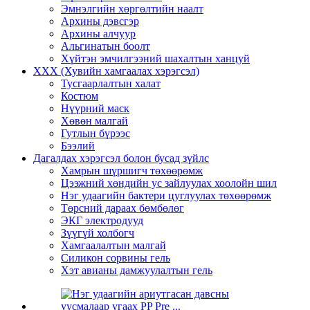
Эмнэлгийн хөргөлтийн наалт
Архины дэвсгэр
Архины алчуур
Альгинатын боолт
Хүйтэн эмчилгээний шахалтын ханцуй
ХХХ (Хувийн хамгаалах хэрэгсэл)
Тусгаарлалтын халат
Костюм
Нүүрний маск
Хөвөн малгай
Гутлын бүрээс
Бээлий
Дагалдах хэрэгсэл болон бусад зүйлс
Хамрын шүршигч төхөөрөмж
Цээжний хөндийн ус зайлуулах хоолойн шил
Нэг удаагийн бактери цуглуулах төхөөрөмж
Төрсний дараах бөмбөлөг
ЭКГ электродууд
Зүүгүй холбогч
Хамгаалалтын малгай
Силикон сорвины гель
Хэт авианы дамжуулалтын гель