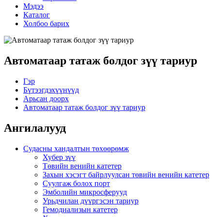
Мэдээ
Каталог
Холбоо барих
Автоматаар татаж болдог зүү тариур
Гэр
Бүтээгдэхүүнүүд
Арьсан доорх
Автоматаар татаж болдог зүү тариур
Ангилалууд
Судасны хандалтын төхөөрөмж
Хубер зүү
Төвийн венийн катетер
Захын хэсэгт байрлуулсан төвийн венийн катетер
Суулгаж болох порт
Эмболийн микросферууд
Урьдчилан дүүргэсэн тариур
Гемодиализын катетер