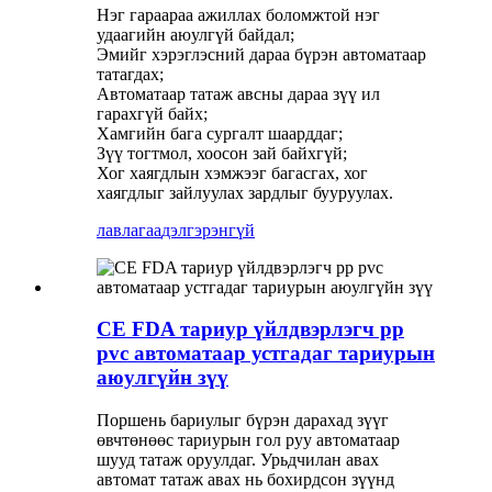
Нэг гараараа ажиллах боломжтой нэг
удаагийн аюулгүй байдал;
Эмийг хэрэглэсний дараа бүрэн автоматаар
татагдах;
Автоматаар татаж авсны дараа зүү ил
гарахгүй байх;
Хамгийн бага сургалт шаарддаг;
Зүү тогтмол, хоосон зай байхгүй;
Хог хаягдлын хэмжээг багасгах, хог
хаягдлыг зайлуулах зардлыг бууруулах.
лавлагаа
дэлгэрэнгүй
CE FDA тариур үйлдвэрлэгч pp
pvc автоматаар устгадаг тариурын
аюулгүйн зүү
Поршень бариулыг бүрэн дарахад зүүг
өвчтөнөөс тариурын гол руу автоматаар
шууд татаж оруулдаг. Урьдчилан авах
автомат татаж авах нь бохирдсон зүүнд