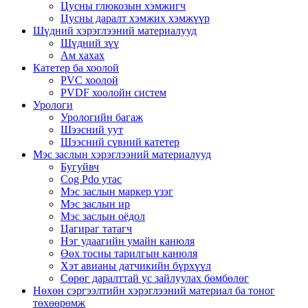
Цусны глюкозын хэмжигч
Цусны даралт хэмжих хэмжүүр
Шүдний хэрэглээний материалууд
Шүдний зүү
Ам хахах
Катетер ба хоолой
PVC хоолой
PVDF хоолойн систем
Урологи
Урологийн багаж
Шээсний уут
Шээсний сүвний катетер
Мэс заслын хэрэглээний материалууд
Бугуйвч
Cog Pdo утас
Мэс заслын маркер үзэг
Мэс заслын ир
Мэс заслын оёдол
Цагираг татагч
Нэг удаагийн умайн канюля
Өөх тосны тарилгын канюля
Хэт авианы датчикийн бүрхүүл
Сөрөг даралттай ус зайлуулах бөмбөлөг
Нөхөн сэргээлтийн хэрэглээний материал ба тоног
төхөөрөмж