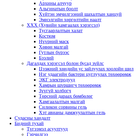
Архины алчуур
Альгинатын боолт
Хүйтэн эмчилгээний шахалтын ханцуй
Эмнэлгийн хөргөлтийн наалт
ХХХ (Хувийн хамгаалах хэрэгсэл)
Тусгаарлалтын халат
Костюм
Нүүрний маск
Хөвөн малгай
Гутлын бүрээс
Бээлий
Дагалдах хэрэгсэл болон бусад зүйлс
Цээжний хөндийн ус зайлуулах хоолойн шил
Нэг удаагийн бактери цуглуулах төхөөрөмж
ЭКГ электродууд
Хамрын шүршигч төхөөрөмж
Зүүгүй холбогч
Төрсний дараах бөмбөлөг
Хамгаалалтын малгай
Силикон сорвины гель
Хэт авианы дамжуулалтын гель
Судасны хандалт
Бидний тухай
Түгээмэл асуултууд
Гэрчилгээ