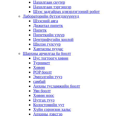
Цахилгаан скутер
Цахилгаан тэргэнцэр
Шээс задгайрах цэвэрлэгээний робот
Лабораторийн бүтээгдэхүүнүүд
Шээсний аяга
Дижитал пипетк
Пипетк
Пипеткийн үзүүр
Центрифугийн хоолой
Шилэн гулсуур
Хавтасны хуудас
Шархны арчилгаа ба боолт
Цус тогтоогч хөвөн
Турникет
Хөвөн
POP боолт
Эмнэлгийн тууз
самбай
Анхны тусламжийн боолт
Уян боолт
Хөвөн ноос
Цутгах тууз
Колостомийн уут
Хүйн соронзон хальс
Архины дэвсгэр